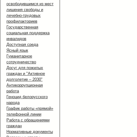
освободившимся из мест
лишения свободы и
лечебно-трудовых
профилакториев
Государственная
социальная поддержка
инвалидов
Доступная среда
Ясный язык
Гуманитарное
сотрудничество
Досуг для пожилых
граждан и "Активное
долголетие – 2030"
Антикоррупционная
работа
Геноцид белорусского
народа
График работы «прямой»
телефонной линии
Работа с обращениями
граждан
Нормативные документы