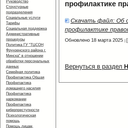
Руководство
профилактике пр
Структурные
подразделения
Социальные услуги
Скачать файл: Об 
Тарифы
профилактике право
Социальная поддержка
Административные
процедуры
Обновлено 18 марта 2025
Политика ГУ "ТЦСОН
Фрунзенского района г.
Минска" в отношении
обработки персональных
Вернуться в раздел
Н
данных
Семейная политика
Профилактика Общая
Профилактика
домашнего насилия
Профилактика
наркомании
Профилактика
киберпреступности
Психологическая
помощь
Помощь лицам,