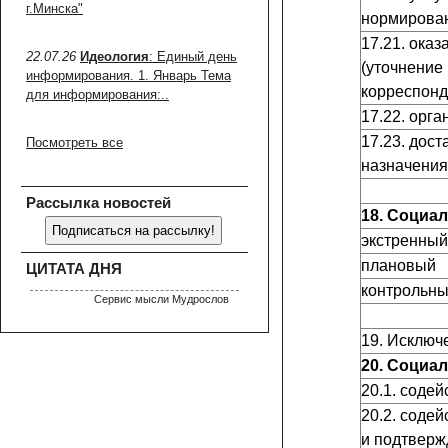
г.Минска"
нормирован
17.21. ока
22.07.26
Идеология
: Единый день
(уточнение
информирования. 1. Январь Тема
корреспонд
для информирования:..
17.22. орг
17.23. дос
Посмотреть все
назначения
Рассылка новостей
18. Социа
экстренный
плановый
ЦИТАТА ДНЯ
контрольн
Сервис мысли Мудрослов
19. Исключ
20. Социа
20.1. соде
20.2. соде
и подтверж