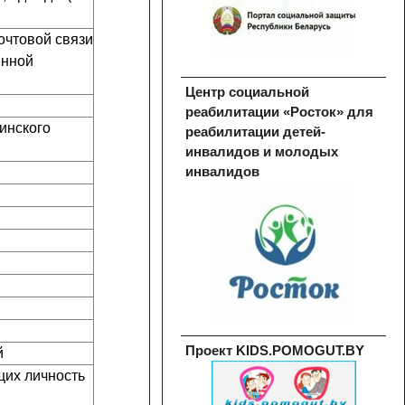
очтовой связи
енной
Центр социальной
реабилитации «Росток» для
цинского
реабилитации детей-
инвалидов и молодых
инвалидов
Проект KIDS.POMOGUT.BY
й
щих личность