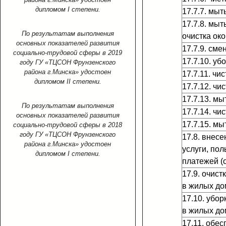
дипломом I степени.
17.7.7. мыт
17.7.8. мы
По результатам выполнения
очистка ок
основных показателей развития
17.7.9. сме
социально-трудовой сферы в 2019
17.7.10. уб
году ГУ «ТЦСОН Фрунзенского
района г.Минска» удостоен
17.7.11. чи
дипломом II степени.
17.7.12. чи
17.7.13. мы
По результатам выполнения
17.7.14. чи
основных показателей развития
17.7.15. м
социально-трудовой сферы в 2018
году ГУ «ТЦСОН Фрунзенского
17.8. внес
района г.Минска» удостоен
услуги, по
дипломом I степени.
платежей (
17.9. очис
в жилых до
17.10. убо
в жилых до
17.11. обе