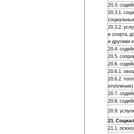
20.3. содей
20.3.1. со
социальные
20.3.2. ус
и спорта, 
и другими 
20.4. соде
20.5. сопр
20.6. содей
20.6.1. ово
20.6.2. то
отопления)
20.7. содей
20.8. соде
20.9. услуг
21. Социа
21.1. псих