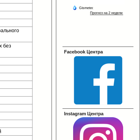
рального
х без
Facebook Центра
Instagram Центра
й