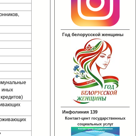
онников,
Год белорусской женщины
оммунальные
е иных
 кредитов)
оживающих
Инфолиния 139
Контакт-цент государственных
проживающих
социальных услуг
*