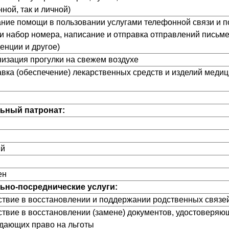
ной, так и личной)
зание помощи в пользовании услугами телефонной связи и п
 и набор номера, написание и отправка отправлений письм
енции и другое)
анизация прогулки на свежем воздухе
тавка (обеспечение) лекарственных средств и изделий меди
льный патронат:
ый
ен
льно-посреднические услуги:
йствие в восстановлении и поддержании родственных связе
йствие в восстановлении (замене) документов, удостоверяю
дающих право на льготы