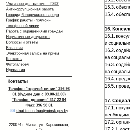
"Активное долголетие – 2030"
15.3. обесп
Антикоррупционная работа
15.4. обес
Геноцид белорусского народа
График работы «прямой»
телефонной линии
16. Консу
Работа с обращениями граждан
16.1. конс
Нормативные документы
Вопросы и ответы
и социальн
Вакансии
16.2. соде
Электронная запись на прием
на социаль
Контакты
Фотогалерея
16.3. соде
Идеология
на социаль
16.4. пред
Контакты
16.5. пров
Телефон "горячей линии" 396 98
01 (будние дни с 09.00-12.00)
"Телефон доверия" 317 22 94
17. Социа
Факс 396 98 01
17.1. поку
ktrud.tccon.frun@minsk.gov.by
необходим
17.2. орган
220074 г. Минск, ул. Харьковская,
17.2.1. дос