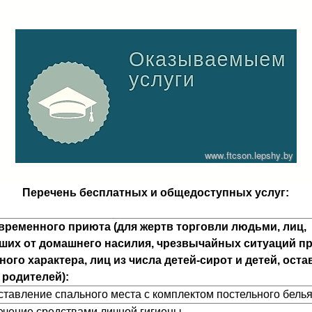
Перечень бесплатных и общедоступных услуг:
 временного приюта (для жертв торговли людьми, лиц,
ших от домашнего насилия, чрезвычайных ситуаций п
ного характера, лиц из числа детей-сирот и детей, ост
 родителей):
оставление спального места с комплектом постельного бель
печение средствами личной гигиены