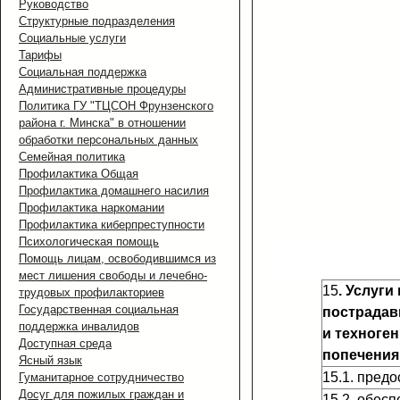
Руководство
Структурные подразделения
Социальные услуги
Тарифы
Социальная поддержка
Административные процедуры
Политика ГУ "ТЦСОН Фрунзенского
района г. Минска" в отношении
обработки персональных данных
Семейная политика
Профилактика Общая
Профилактика домашнего насилия
Профилактика наркомании
Профилактика киберпреступности
Психологическая помощь
Помощь лицам, освободившимся из
мест лишения свободы и лечебно-
15
. Услуги
трудовых профилакториев
Государственная социальная
пострадав
поддержка инвалидов
и техноген
Доступная среда
попечения
Ясный язык
15.1. пред
Гуманитарное сотрудничество
Досуг для пожилых граждан и
15.2. обес