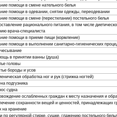
зание помощи в смене нательного белья
зание помощи в одевании, снятии одежды, переодевании
зание помощи в смене (перестилании) постельного белья
доставление рационального питания, в том числе диетическ
нию врача-специалиста
зание помощи в приеме пищи (кормление)
зание помощи в выполнении санитарно-гигиенических проце
ричесывание
омощь в принятии ванны (душа)
тье головы
итье бороды и усов
гиеническая обработка ног и рук (стрижка ногтей)
ена подгузника
нос судна
ровождение ослабленных граждан к месту назначения и обр
спечение сохранности вещей и ценностей, принадлежащих 
 на хранение
ги по регулярной стирке, сушке, глажению постельного бель