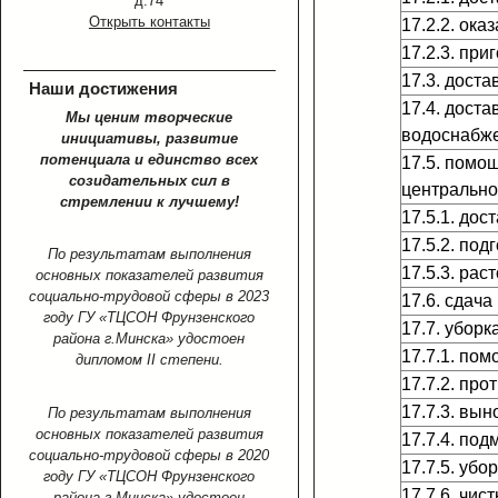
д.74
Открыть контакты
17.2.2. ок
17.2.3. пр
17.3. дост
Наши достижения
17.4. дост
Мы ценим творческие
водоснабж
инициативы, развитие
потенциала и единство всех
17.5. помо
созидательных сил в
центрально
стремлении к лучшему!
17.5.1. дос
17.5.2. под
По результатам выполнения
17.5.3. рас
основных показателей развития
социально-трудовой сферы в 2023
17.6. сдача
году ГУ «ТЦСОН Фрунзенского
17.7. убор
района г.Минска» удостоен
17.7.1. по
дипломом II степени.
17.7.2. пр
17.7.3. вын
По результатам выполнения
основных показателей развития
17.7.4. под
социально-трудовой сферы в 2020
17.7.5. уб
году ГУ «ТЦСОН Фрунзенского
17.7.6. чис
района г.Минска» удостоен