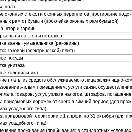
ье пола
тье оконных стекол и оконных переплетов, протирание подок
онных рам от бумаги (проклейка оконных рам бумагой)
на штор и гардин
орка пыли со стен и потолков
стка ванны, умывальника (раковины)
стка газовой (электрической) плиты
тье посуды
стка унитаза
ытье холодильника
ение платы из средств обслуживаемого лица за жилищно-к
льзование жилым помещением, услуги связи, осуществлени
оплата товаров, услуг, уплата налогов, штрафов, погашение
тка придомовых дорожек от снега в зимний период (для пр
мах усадебного типа)
рка придомовой территории с 1 апреля по 31 октября (для 
мах усадебного типа)
спечение проживания (пребывания) в стандартных условиях