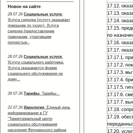
17.12. ока
Новое на сайте
17.13. ока
28.07.26
Социальные услуги
:
Услуга сиделки (услугу оказывает
17.14. ока
помощник по уходу). Услуга
17.15. пре
сиделки (предоставление
по назначе
гражданам, утратившим
полностью..
17.16. ока
17.17. ока
28.07.26
Социальные услуги
:
17.17.1. п
Услуги социального работника.
17.17.2. п
Услуга оказывается форме
17.17.3. мы
социального обслуживания на
дому...
17.17.4. бр
17.17.5. ги
28.07.26
Тарифы
. Тарифы:..
17.17.6. см
17.17.7. вы
22.07.26
Идеология
: Единый день
17.18. соп
информирования в ГУ
17.19. обе
"Территориальный центр
переданных
социального обслуживания
населения Фрунзенского района
17.20. услу