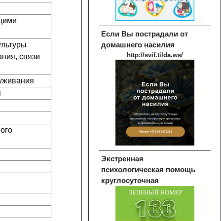
ющими
Если Вы пострадали от
ультуры
домашнего насилия
http://svif.tilda.ws/
ания, связи
луживания
я
ного
Экстренная
психологическая помощь
круглосуточная