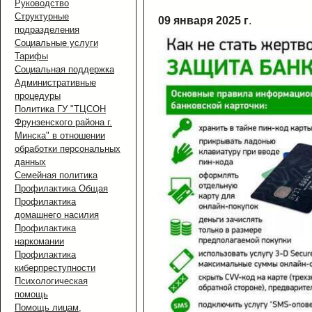
Руководство
Структурные
09 января 2025 г
.
подразделения
Социальные услуги
Тарифы
Социальная поддержка
Административные
процедуры
Политика ГУ "ТЦСОН
Фрунзенского района г.
Минска" в отношении
обработки персональных
данных
Семейная политика
Профилактика Общая
Профилактика
домашнего насилия
Профилактика
наркомании
Профилактика
киберпреступности
Психологическая
помощь
Помощь лицам,