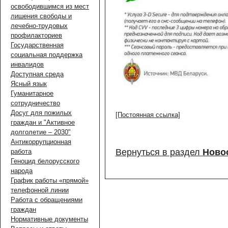
освободившимся из мест
лишения свободы и
лечебно-трудовых
профилакториев
Государственная
социальная поддержка
инвалидов
Доступная среда
Ясный язык
Гуманитарное
сотрудничество
Досуг для пожилых
[Постоянная ссылка]
граждан и "Активное
долголетие – 2030"
Антикоррупционная
Вернуться в раздел
Ново
работа
Геноцид белорусского
народа
График работы «прямой»
телефонной линии
Работа с обращениями
граждан
Нормативные документы