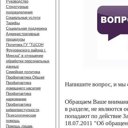
Руководство
Структурные
подразделения
Социальные услуги
Тарифы
Социальная поддержка
Административные
процедуры
Политика ГУ "ТЦСОН
Фрунзенского района г.
Минска" в отношении
обработки персональных
данных
Семейная политика
Профилактика Общая
Профилактика
Напишите вопрос, и мы 
домашнего насилия
Профилактика
наркомании
Обращаем Ваше внимание
Профилактика
в разделе, не являются
киберпреступности
попадают по действие З
Психологическая
помощь
18.07.2011 "Об обращен
Помощь лицам,