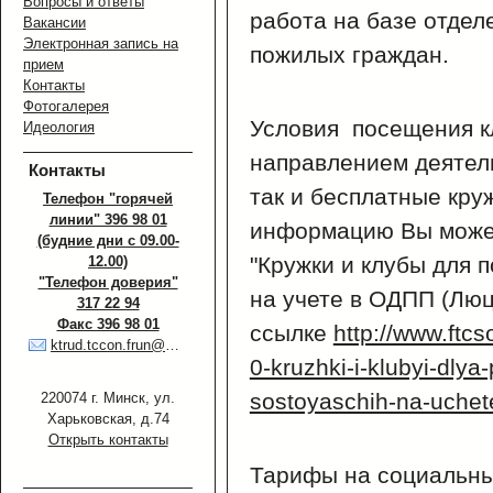
Вопросы и ответы
работа на базе отдел
Вакансии
Электронная запись на
пожилых граждан.
прием
Контакты
Фотогалерея
Условия посещения к
Идеология
направлением деятель
Контакты
так и бесплатные кру
Телефон "горячей
линии" 396 98 01
информацию Вы может
(будние дни с 09.00-
"
Кружки и клубы для 
12.00)
"Телефон доверия"
на учете в ОДПП (Люци
317 22 94
Факс 396 98 01
ссылке
http://www.ftcs
ktrud.tccon.frun@minsk.gov.by
0-kruzhki-i-klubyi-dlya
sostoyaschih-na-uchet
220074 г. Минск, ул.
Харьковская, д.74
Открыть контакты
Тарифы на социальны