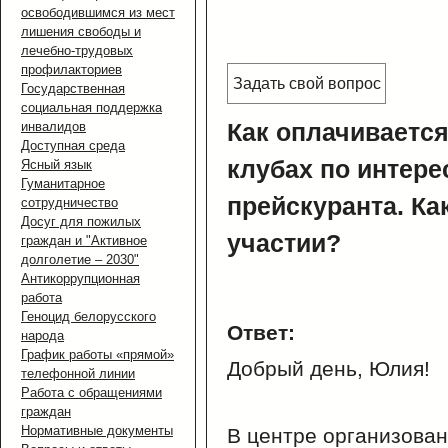
освободившимся из мест
лишения свободы и
лечебно-трудовых
профилакториев
Задать свой вопрос
Государственная
социальная поддержка
Как оплачивается
инвалидов
Доступная среда
клубах по интер
Ясный язык
Гуманитарное
прейскуранта. Ка
сотрудничество
Досуг для пожилых
участии?
граждан и "Активное
долголетие – 2030"
Антикоррупционная
работа
Геноцид белорусского
Ответ:
народа
График работы «прямой»
Добрый день, Юлия!
телефонной линии
Работа с обращениями
граждан
Нормативные документы
В центре организован