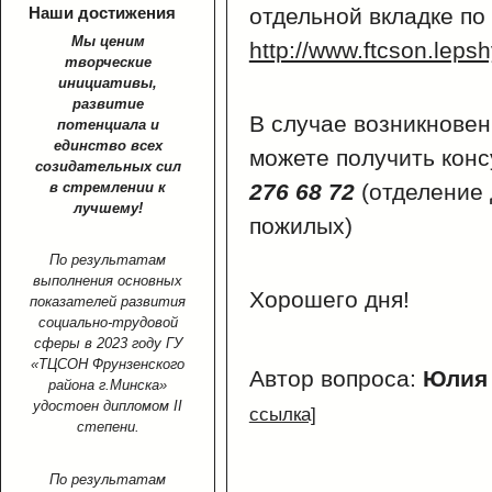
Наши достижения
отдельной вкладке по
Мы ценим
http://www.ftcson.lepshy
творческие
инициативы,
развитие
В случае возникновен
потенциала и
единство всех
можете получить кон
созидательных сил
в стремлении к
276 68 72
(отделение
лучшему!
пожилых)
По результатам
выполнения основных
Хорошего дня!
показателей развития
социально-трудовой
сферы в 2023 году ГУ
«ТЦСОН Фрунзенского
Автор вопроса:
Юли
района г.Минска»
удостоен дипломом II
ссылка]
степени.
По результатам