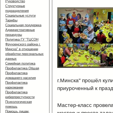
Руководство
Структурные
подразделения
Социальные услуги
Тарифы
Социальная поддержка
Административные
процедуры
Политика ГУ "ТЦСОН
Фрунзенского района г.
Минска" в отношении
обработки персональных
данных
Семейная политика
Профилактика Общая
Профилактика
домашнего насилия
г.Минска" прошёл кул
Профилактика
приуроченный к праз
наркомании
Профилактика
киберпреступности
Психологическая
Мастер-класс провел
помощь
Помощь лицам,
мастер и просто тал