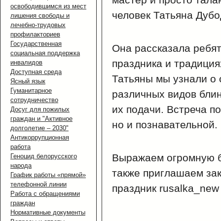
освободившимся из мест
человек Татьяна Дубо
лишения свободы и
лечебно-трудовых
профилакториев
Государственная
Она рассказала ребя
социальная поддержка
праздника и традиция
инвалидов
Доступная среда
Татьяны мы узнали о 
Ясный язык
Гуманитарное
различных видов бли
сотрудничество
их подачи. Встреча п
Досуг для пожилых
граждан и "Активное
но и познавательной.
долголетие – 2030"
Антикоррупционная
работа
Выражаем огромную б
Геноцид белорусского
народа
также приглашаем за
График работы «прямой»
телефонной линии
праздник rusalka_new
Работа с обращениями
граждан
Нормативные документы