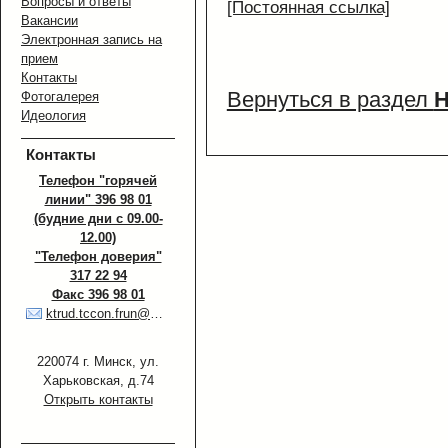
Вопросы и ответы
[Постоянная ссылка]
Вакансии
Электронная запись на
прием
Контакты
Вернуться в раздел
Н
Фотогалерея
Идеология
Контакты
Телефон "горячей
линии" 396 98 01
(будние дни с 09.00-
12.00)
"Телефон доверия"
317 22 94
Факс 396 98 01
ktrud.tccon.frun@minsk.gov.by
220074 г. Минск, ул.
Харьковская, д.74
Открыть контакты